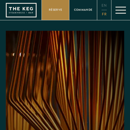
Please
EN
note:
RÉSERVE
COMMANDE
This
FR
website
includes
an
accessibility
system.