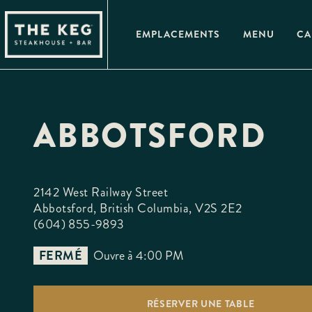
Please
note:
This
EMPLACEMENTS
MENU
CA
website
includes
an
accessibility
system.
Press
Control-
F11
ABBOTSFORD
to
adjust
the
website
to
people
2142 West Railway Street

with
Abbotsford, British Columbia, V2S 2E2
visual
disabilities
(604) 855-9893
who
are
using
FERMÉ
Ouvre à 4:00 PM
a
screen
reader;
Press
RÉSERVER UNE TABLE
Control-