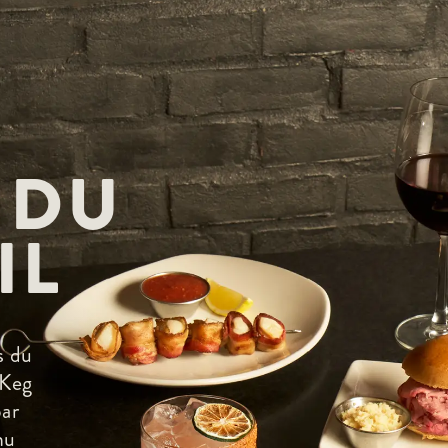
 DU
IL
s du
 Keg
bar
nu