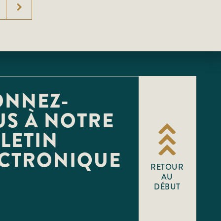
ONNEZ-
S À NOTRE
LETIN
ECTRONIQUE
RETOUR
AU
DÉBUT