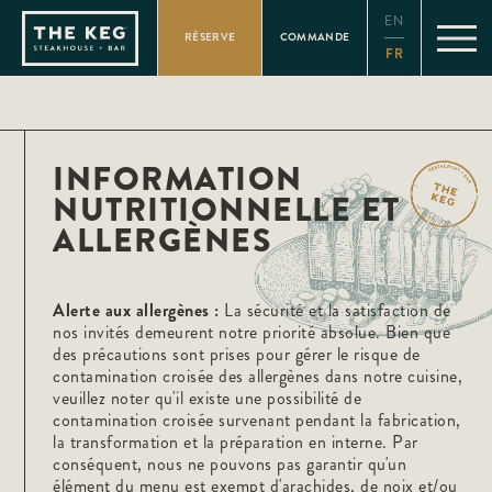
Please
EN
note:
RÉSERVE
COMMANDE
This
FR
website
includes
an
accessibility
system.
INFORMATION
NUTRITIONNELLE ET
ALLERGÈNES
Alerte aux allergènes :
La sécurité et la satisfaction de
nos invités demeurent notre priorité absolue. Bien que
des précautions sont prises pour gérer le risque de
contamination croisée des allergènes dans notre cuisine,
veuillez noter qu'il existe une possibilité de
contamination croisée survenant pendant la fabrication,
la transformation et la préparation en interne. Par
conséquent, nous ne pouvons pas garantir qu'un
élément du menu est exempt d'arachides, de noix et/ou