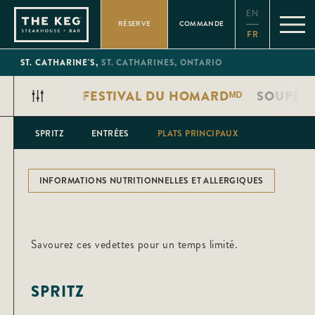
Please
EN
note:
RÉSERVE
COMMANDE
This
FR
website
includes
an
ST. CATHARINE'S,
ST. CATHARINES,
ONTARIO
accessibility
system.
FESTIVAL DU HOMARDᴹᴰ
SOUPER 
SPRITZ
ENTRÉES
PLATS PRINCIPAUX
INFORMATIONS NUTRITIONNELLES ET ALLERGIQUES
Savourez ces vedettes pour un temps limité.
SPRITZ