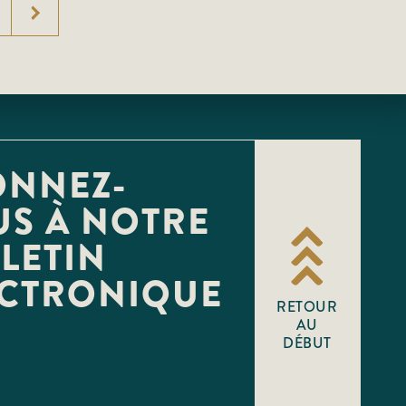
ONNEZ-
S À NOTRE
LETIN
ECTRONIQUE
RETOUR
AU
DÉBUT