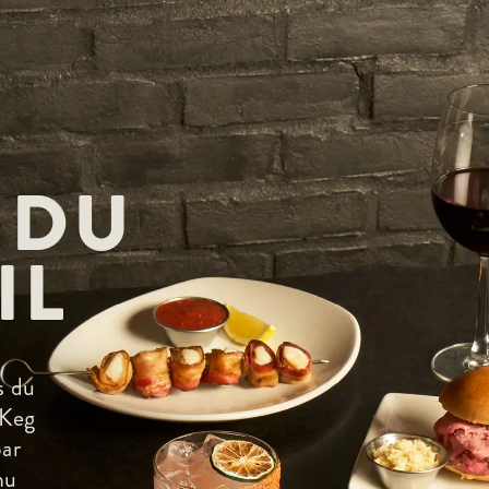
 DU
IL
s du
 Keg
bar
nu