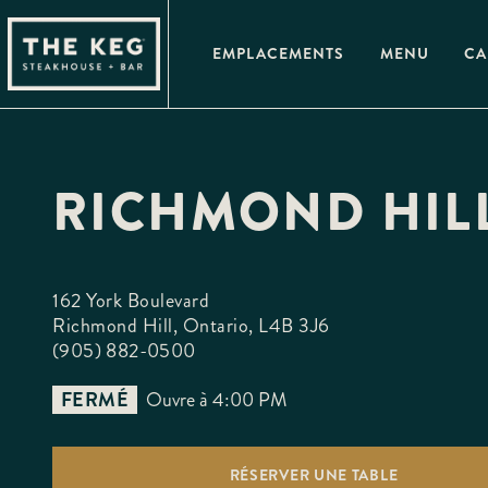
Please
note:
This
EMPLACEMENTS
MENU
CA
website
includes
an
accessibility
system.
Press
Control-
F11
RICHMOND HIL
to
adjust
the
website
to
people
162 York Boulevard

with
Richmond Hill, Ontario, L4B 3J6
visual
disabilities
(905) 882-0500
who
are
using
FERMÉ
Ouvre à 4:00 PM
a
screen
reader;
Press
RÉSERVER UNE TABLE
Control-