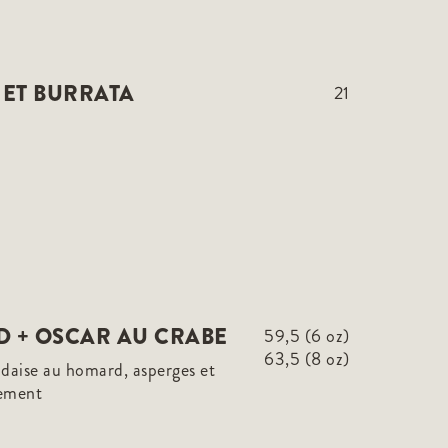
 ET BURRATA
21
 + OSCAR AU CRABE
59,5 (6 oz)
63,5 (8 oz)
ndaise au homard, asperges et
ement