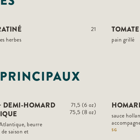
ES
ATINÉ
TOMATE
21
nes herbes
pain grillé
 PRINCIPAUX
+ DEMI-HOMARD
HOMARD
71,5 (6 oz)
75,5 (8 oz)
TIQUE
sauce holla
accompagn
’Atlantique, beurre
SG
de saison et