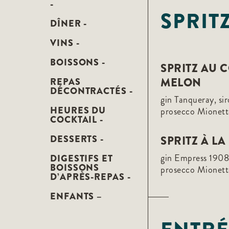
-
F10
SPRIT
to
open
DÎNER -
an
accessibility
VINS -
menu.
BOISSONS -
SPRITZ AU 
MELON
REPAS
DÉCONTRACTÉS -
gin Tanqueray, si
HEURES DU
prosecco Mionett
COCKTAIL -
DESSERTS -
SPRITZ À L
gin Empress 1908,
DIGESTIFS ET
BOISSONS
prosecco Mionett
D’APRÈS-REPAS -
ENFANTS –