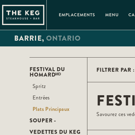
Please
note:
This
EMPLACEMENTS
MENU
CA
website
includes
an
accessibility
BARRIE,
ONTARIO
system.
Press
Control-
F11
to
adjust
the
FESTIVAL DU
FILTRER PAR :
website
HOMARDᴹᴰ
to
people
with
Spritz
visual
FEST
disabilities
Entrées
who
are
Plats Principaux
using
Savourez ces ved
a
screen
SOUPER -
reader;
Press
VEDETTES DU KEG
Control-