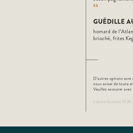
SG
GUÉDILLE 
homard de l’Atlan
brioché, frites Ke
D’autres options sont 
nous aviser de toute al
Veuillez savourer ave
LobsterSummer202