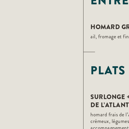
ENTRÉ
HOMARD GR
ail, fromage et fi
PLATS
SURLONGE 
DE L’ATLAN
homard frais de l
crémeux, légumes 
accompagnement