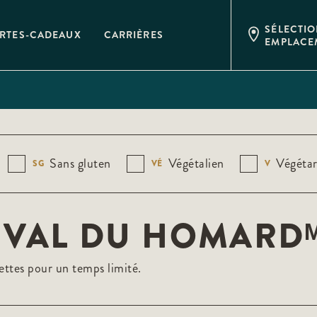
SÉLECTI
RTES-CADEAUX
CARRIÈRES
EMPLACE
Sans gluten
Végétalien
Végétar
SG
VÉ
V
IVAL DU HOMARD
ettes pour un temps limité.