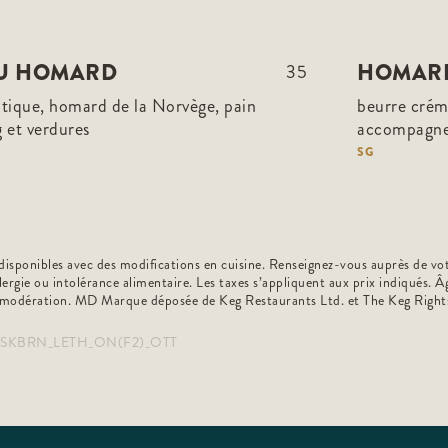
AU HOMARD
HOMARD
35
tique, homard de la Norvège, pain
beurre crém
g et verdures
accompagn
SG
disponibles avec des modifications en cuisine. Renseignez-vous auprès de votr
lergie ou intolérance alimentaire. Les taxes s’appliquent aux prix indiqués. 
c modération. MD Marque déposée de Keg Restaurants Ltd. et The Keg Right
6_SKBRN_LETH_ON(F2)_OTT