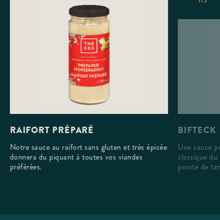
BIFTECK
RAIFORT PRÉPARÉ
Une sauce po
Notre sauce au raifort sans gluten et très épicée
classique du
donnera du piquant à toutes vos viandes
pointe de ta
préférées.