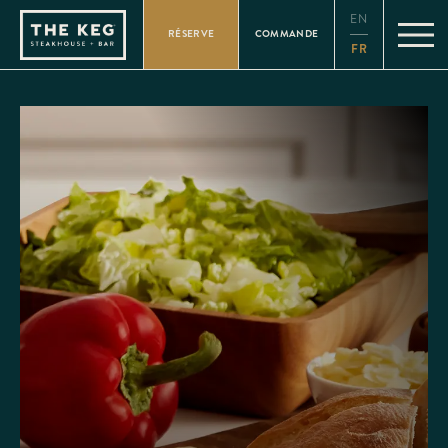
Please
EN
note:
RÉSERVE
COMMANDE
This
FR
website
includes
an
accessibility
system.