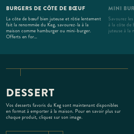
MINI BU
BURGERS DE CÔTE DE BŒUF
Savourez les
La côte de bœuf bien juteuse et rôtie lentement
à la côte de
fait la renommée du Keg, savourez-la à la
juteuse à la 
maison comme hamburger ou mini-burger.
Offerts en for…
DESSERT
Vos desserts favoris du Keg sont maintenant disponibles
en format à emporter à la maison. Pour en savoir plus sur
chaque produit, cliquez sur son image.