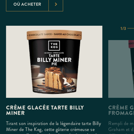
OÙ ACHETER
1/3
CRÈME G
CRÈME GLACÉE TARTE BILLY
FROMAG
MINER
Rempli de mo
Tirant son inspiration de la légendaire tarte Billy
Graham et d’
Miner de The Keg, cette gâterie crémeuse se