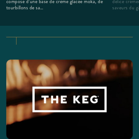
délice créme
compose d’une base de crème glacée moka, de
saveurs du g
tourbillons de sa…