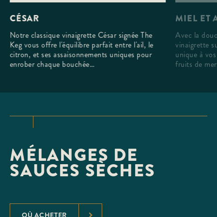
MIEL ET
CÉSAR
Avec la douc
Notre classique vinaigrette César signée The
vinaigrette 
Keg vous offre l'équilibre parfait entre l'ail, le
unique à vos 
citron, et ses assaisonnements uniques pour
fruits de mer
enrober chaque bouchée…
MÉLANGES DE
SAUCES SÈCHES
OÙ ACHETER