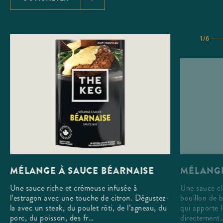
1/6
MÉLANGE
MÉLANGE À SAUCE BÉARNAISE
Une sauce cl
Une sauce riche et crémeuse infusée à
bouillon de 
l’estragon avec une touche de citron. Dégustez-
qui apporte l
la avec un steak, du poulet rôti, de l’agneau, du
directement
porc, du poisson, des fr…