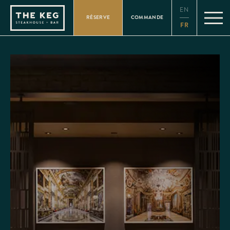
Please
EN
note:
RÉSERVE
COMMANDE
This
FR
website
includes
an
accessibility
system.