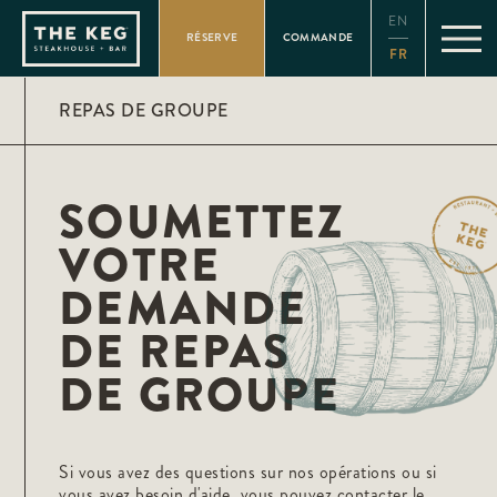
Please
EN
note:
RÉSERVE
COMMANDE
This
FR
website
includes
an
REPAS DE GROUPE
accessibility
system.
SOUMETTEZ
VOTRE
DEMANDE
DE REPAS
DE GROUPE
Si vous avez des questions sur nos opérations ou si
vous avez besoin d'aide, vous pouvez contacter le