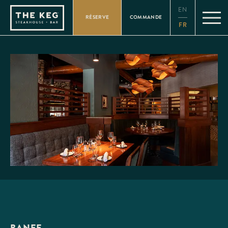
Please
EN
note:
RÉSERVE
COMMANDE
This
FR
website
includes
an
accessibility
system.
BANFF