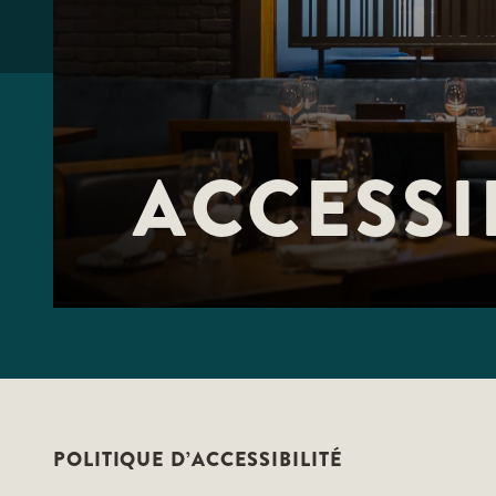
F10
to
open
an
accessibility
menu.
ACCESSI
POLITIQUE D’ACCESSIBILITÉ