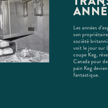
TRANS
ANNÉ
Les années d’exp
son propriétaire,
société britann
voit le jour sur
coupe Keg, réser
Canada pour dev
pain Keg devie
fantastique.