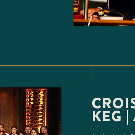
CROI
KEG |