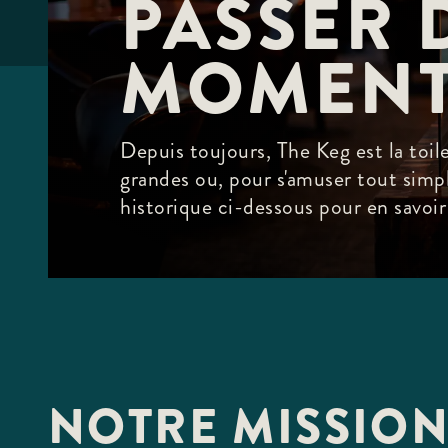
PASSER 
F10
to
open
MOMENT
an
accessibility
menu.
Depuis toujours, The Keg est la toil
grandes ou, pour s'amuser tout simp
historique ci-dessous pour en savoir 
NOTRE MISSIO