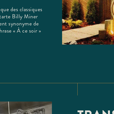
 que des classiques
tarte Billy Miner
ient synonyme de
rase « À ce soir »