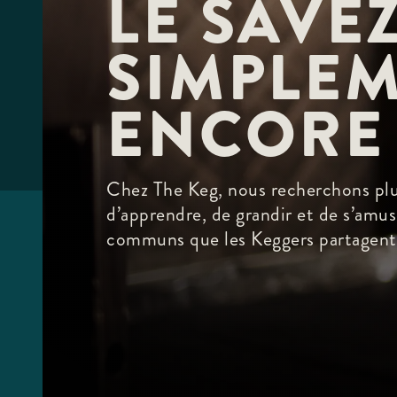
LE SAVEZ
F10
to
open
SIMPLEM
an
accessibility
menu.
ENCORE
Chez The Keg, nous recherchons plus
d’apprendre, de grandir et de s’amu
communs que les Keggers partagent.