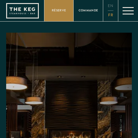
Please
EN
note:
RÉSERVE
COMMANDE
This
FR
website
includes
an
accessibility
system.