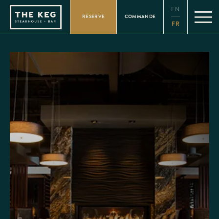
Please
EN
note:
RÉSERVE
COMMANDE
This
FR
website
includes
an
accessibility
system.