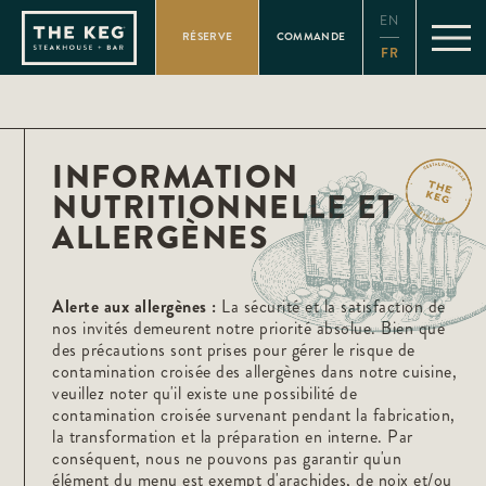
Please
EN
note:
RÉSERVE
COMMANDE
This
FR
website
includes
an
accessibility
system.
INFORMATION
NUTRITIONNELLE ET
ALLERGÈNES
Alerte aux allergènes :
La sécurité et la satisfaction de
nos invités demeurent notre priorité absolue. Bien que
des précautions sont prises pour gérer le risque de
contamination croisée des allergènes dans notre cuisine,
veuillez noter qu'il existe une possibilité de
contamination croisée survenant pendant la fabrication,
la transformation et la préparation en interne. Par
conséquent, nous ne pouvons pas garantir qu'un
élément du menu est exempt d'arachides, de noix et/ou