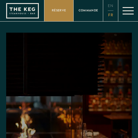
Please
EN
note:
RÉSERVE
COMMANDE
This
FR
website
includes
an
accessibility
system.