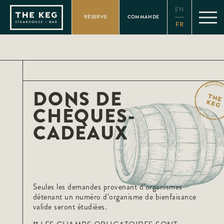
Please
EN
note:
RÉSERVE
COMMANDE
This
FR
website
includes
an
accessibility
system.
DONS DE
CHÈQUES-
CADEAUX
Seules les demandes provenant d’organismes
détenant un numéro d’organisme de bienfaisance
valide seront étudiées.